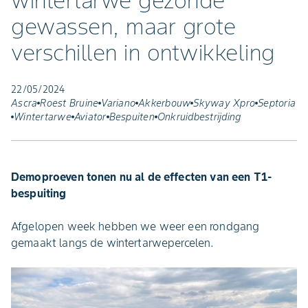
wintertarwe gezonde
gewassen, maar grote
verschillen in ontwikkeling
22/05/2024
Ascra
Roest Bruine
Variano
Akkerbouw
Skyway Xpro
Septoria
Wintertarwe
Aviator
Bespuiten
Onkruidbestrijding
Demoproeven tonen nu al de effecten van een T1-
bespuiting
Afgelopen week hebben we weer een rondgang
gemaakt langs de wintertarwepercelen.