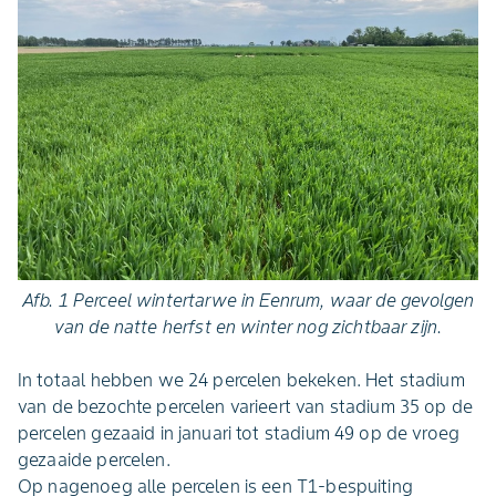
Afb. 1 Perceel wintertarwe in Eenrum, waar de gevolgen
van de natte herfst en winter nog zichtbaar zijn.
In totaal hebben we 24 percelen bekeken. Het stadium
van de bezochte percelen varieert van stadium 35 op de
percelen gezaaid in januari tot stadium 49 op de vroeg
gezaaide percelen.
Op nagenoeg alle percelen is een T1-bespuiting