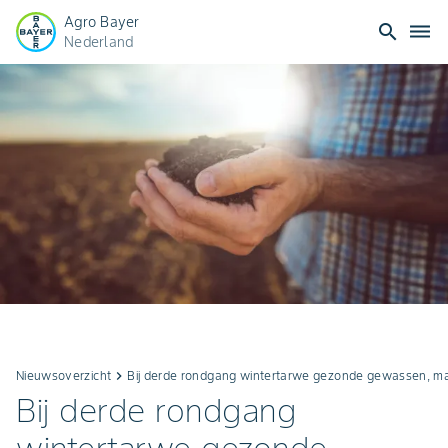
Agro Bayer
search
dehaze
Nederland
Nieuwsoverzicht
keyboard_arrow_right
Bij derde rondgang wintertarwe gezonde gewassen, maar
Bij derde rondgang