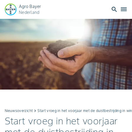
Agro Bayer
search
dehaze
Nederland
Nieuwsoverzicht
keyboard_arrow_right
Start vroeg in het voorjaar met de duistbestrijding in wi
Start vroeg in het voorjaar