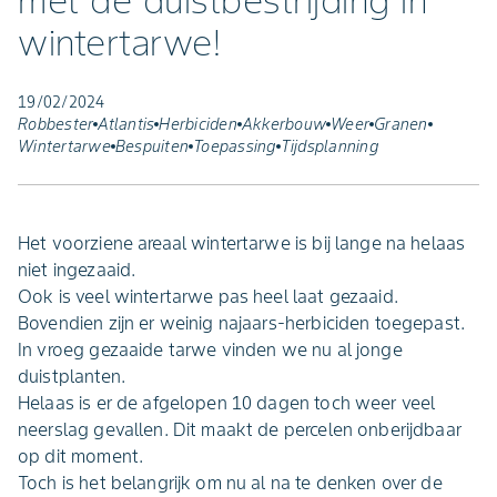
met de duistbestrijding in
wintertarwe!
19/02/2024
Robbester
Atlantis
Herbiciden
Akkerbouw
Weer
Granen
Wintertarwe
Bespuiten
Toepassing
Tijdsplanning
Het voorziene areaal wintertarwe is bij lange na helaas
niet ingezaaid.
Ook is veel wintertarwe pas heel laat gezaaid.
Bovendien zijn er weinig najaars-herbiciden toegepast.
In vroeg gezaaide tarwe vinden we nu al jonge
duistplanten.
Helaas is er de afgelopen 10 dagen toch weer veel
neerslag gevallen. Dit maakt de percelen onberijdbaar
op dit moment.
Toch is het belangrijk om nu al na te denken over de