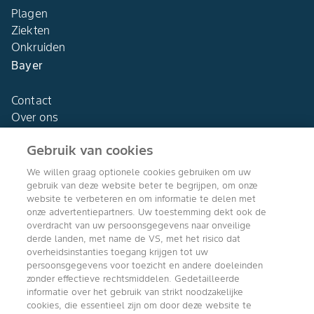
Plagen
Ziekten
Onkruiden
Bayer
Contact
Over ons
Gebruik van cookies
We willen graag optionele cookies gebruiken om uw
gebruik van deze website beter te begrijpen, om onze
Agro Bayer
website te verbeteren en om informatie te delen met
Nederland
onze advertentiepartners. Uw toestemming dekt ook de
overdracht van uw persoonsgegevens naar onveilige
derde landen, met name de VS, met het risico dat
overheidsinstanties toegang krijgen tot uw
persoonsgegevens voor toezicht en andere doeleinden
Volg ons
zonder effectieve rechtsmiddelen. Gedetailleerde
informatie over het gebruik van strikt noodzakelijke
cookies, die essentieel zijn om door deze website te