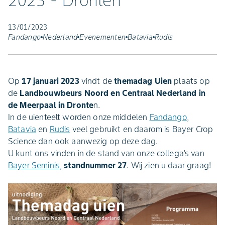
2023 - Dronten
13/01/2023
Fandango
Nederland
Evenementen
Batavia
Rudis
Op
17 januari 2023
vindt de
themadag Uien
plaats op
de
Landbouwbeurs Noord en Centraal Nederland in
de Meerpaal in Dronte
n.
In de uienteelt worden onze middelen
Fandango
,
Batavia
en
Rudis
veel gebruikt en daarom is Bayer Crop
Science dan ook aanwezig op deze dag.
U kunt ons vinden in de stand van onze collega's van
Bayer Seminis
,
standnummer 27
. Wij zien u daar graag!