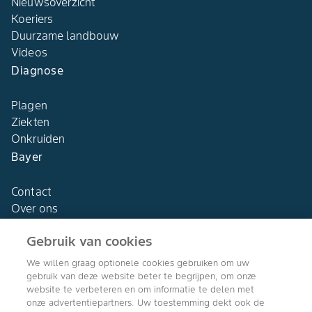
Nieuwsoverzicht
Koeriers
Duurzame landbouw
Videos
Diagnose
Plagen
Ziekten
Onkruiden
Bayer
Contact
Over ons
Gebruik van cookies
We willen graag optionele cookies gebruiken om uw
gebruik van deze website beter te begrijpen, om onze
Agro Bayer
website te verbeteren en om informatie te delen met
Nederland
onze advertentiepartners. Uw toestemming dekt ook de