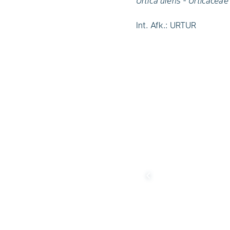
Urtica urens - Urticaceae
Int. Afk.: URTUR
chevron_left