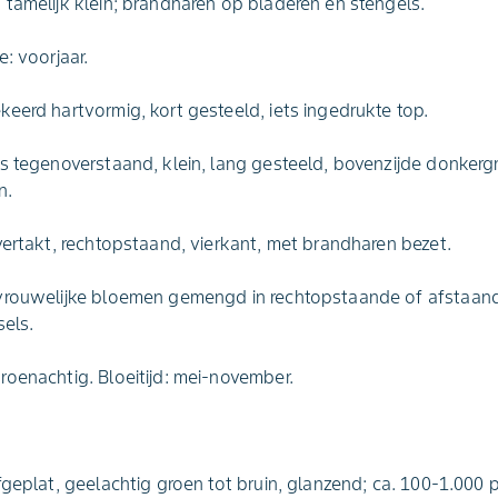
tamelijk klein; brandharen op bladeren en stengels.
: voorjaar.
eerd hartvormig, kort gesteeld, iets ingedrukte top.
s tegenoverstaand, klein, lang gesteeld, bovenzijde donkerg
n.
vertakt, rechtopstaand, vierkant, met brandharen bezet.
vrouwelijke bloemen gemengd in rechtopstaande of afstaand
sels.
oenachtig. Bloeitijd: mei-november.
geplat, geelachtig groen tot bruin, glanzend; ca. 100-1.000 p