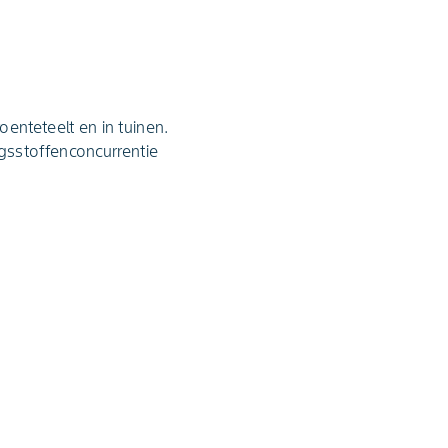
enteteelt en in tuinen.
gsstoffenconcurrentie