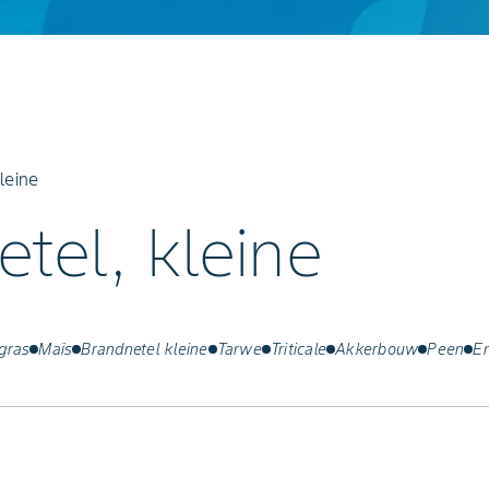
leine
tel, kleine
gras
Maïs
Brandnetel kleine
Tarwe
Triticale
Akkerbouw
Peen
E