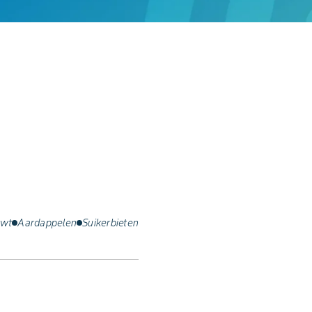
rwt
Aardappelen
Suikerbieten