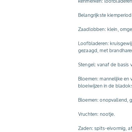
kenmerken: loofbladeren 
Belangrijkste kiemperiode
Zaadlobben: klein, omgek
Loofbladeren: kruisgewij
gezaagd, met brandhare
Stengel: vanaf de basis 
Bloemen: mannelijke en 
bloeiwijzen in de bladok
Bloemen: onopvallend, gr
Vruchten: nootje.
Zaden: spits-eivormig, af