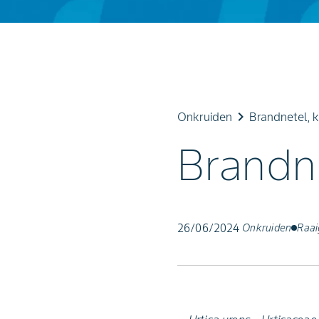
keyboard_arrow_right
Onkruiden
Brandnetel, k
Brandne
26/06/2024
Onkruiden
Raai