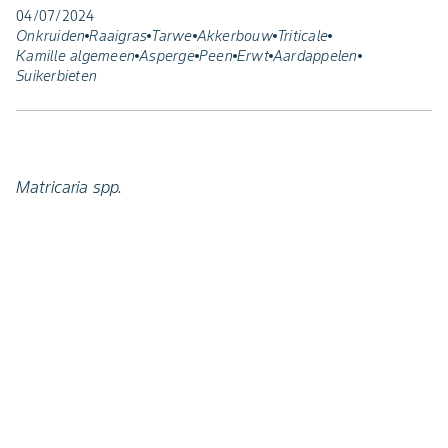
04/07/2024
Onkruiden
Raaigras
Tarwe
Akkerbouw
Triticale
Kamille algemeen
Asperge
Peen
Erwt
Aardappelen
Suikerbieten
Matricaria spp.