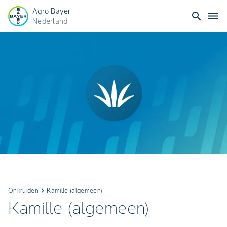
Agro Bayer
search
dehaze
Nederland
Onkruiden
keyboard_arrow_right
Kamille (algemeen)
Kamille (algemeen)