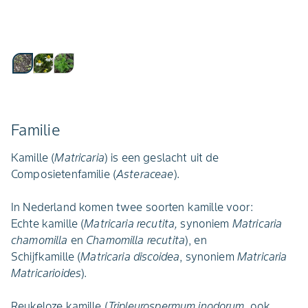
Familie
Kamille (
Matricaria
) is een geslacht uit de
Composietenfamilie (
Asteraceae
).
In Nederland komen twee soorten kamille voor:
Echte kamille (
Matricaria recutita,
synoniem
Matricaria
chamomilla
en
Chamomilla recutita
), en
Schijfkamille (
Matricaria discoidea
, synoniem
Matricaria
Matricarioides
).
Reukeloze kamille (
Tripleurospermum inodorum
, ook