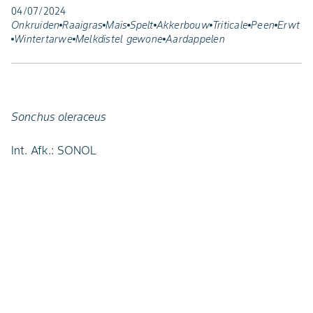
04/07/2024
Onkruiden
Raaigras
Maïs
Spelt
Akkerbouw
Triticale
Peen
Erwt
Wintertarwe
Melkdistel gewone
Aardappelen
Sonchus oleraceus
Int. Afk.: SONOL