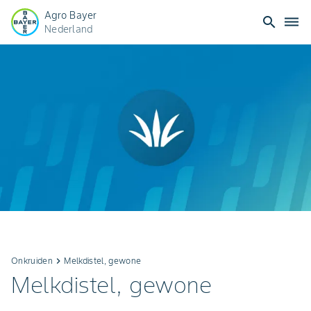
Agro Bayer
search
dehaze
Nederland
Onkruiden
keyboard_arrow_right
Melkdistel, gewone
Melkdistel, gewone