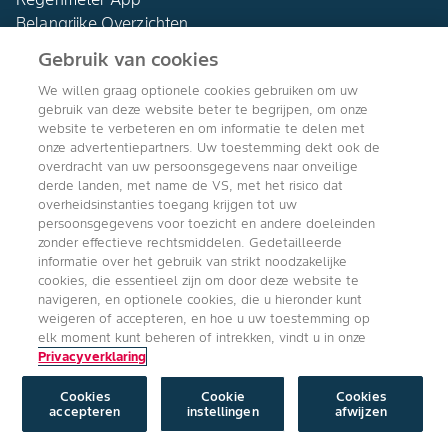
Belangrijke Overzichten
Producten A-Z
Gebruik van cookies
Nieuws & Algemeen
We willen graag optionele cookies gebruiken om uw
gebruik van deze website beter te begrijpen, om onze
Nieuwsoverzicht
website te verbeteren en om informatie te delen met
Koeriers
onze advertentiepartners. Uw toestemming dekt ook de
overdracht van uw persoonsgegevens naar onveilige
Duurzame landbouw
derde landen, met name de VS, met het risico dat
Videos
overheidsinstanties toegang krijgen tot uw
Diagnose
persoonsgegevens voor toezicht en andere doeleinden
zonder effectieve rechtsmiddelen. Gedetailleerde
informatie over het gebruik van strikt noodzakelijke
Plagen
cookies, die essentieel zijn om door deze website te
Ziekten
navigeren, en optionele cookies, die u hieronder kunt
Onkruiden
weigeren of accepteren, en hoe u uw toestemming op
elk moment kunt beheren of intrekken, vindt u in onze
Bayer
Privacyverklaring
Contact
Cookies
Cookie
Cookies
accepteren
instellingen
afwijzen
Over ons