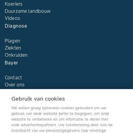
Koeriers
Duurzame landbouw
Videos
Diagnose
Plagen
Ziekten
Onkruiden
Bayer
Contact
Over ons
Gebruik van cookies
We willen graag optionele cookies gebruiken om uw
gebruik van deze website beter te begrijpen, om onze
Agro Bayer
website te verbeteren en om informatie te delen met
Nederland
onze advertentiepartners. Uw toestemming dekt ook de
overdracht van uw persoonsgegevens naar onveilige