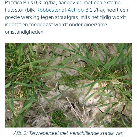
Pacifica Plus 0,3 kg/ha, aangevuld met een externe
hulpstof (bijv.
Robbester
of
Actirob B
1 l/ha), heeft een
goede werking tegen straatgras, mits het tijdig wordt
ingezet en toegepast wordt onder groeizame
omstandigheden.
Afb. 2: Tarweperceel met verschillende stadia van