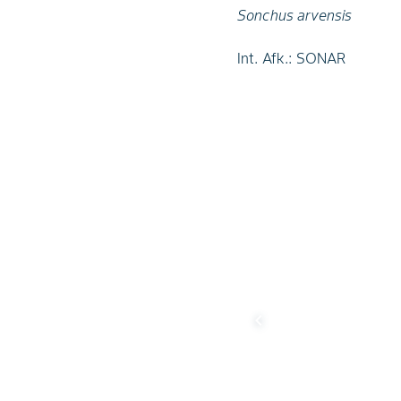
Sonchus arvensis
Int. Afk.: SONAR
chevron_left