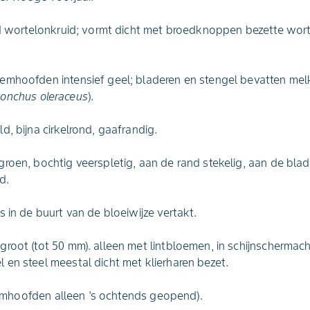
nd wortelonkruid; vormt dicht met broedknoppen bezette wort
emhoofden intensief geel; bladeren en stengel bevatten mel
onchus oleraceus
).
d, bijna cirkelrond, gaafrandig.
roen, bochtig veerspletig, aan de rand stekelig, aan de bla
d.
 in de buurt van de bloeiwijze vertakt.
root (tot 50 mm). alleen met lintbloemen, in schijnschermach
en steel meestal dicht met klierharen bezet.
loemhoofden alleen 's ochtends geopend).