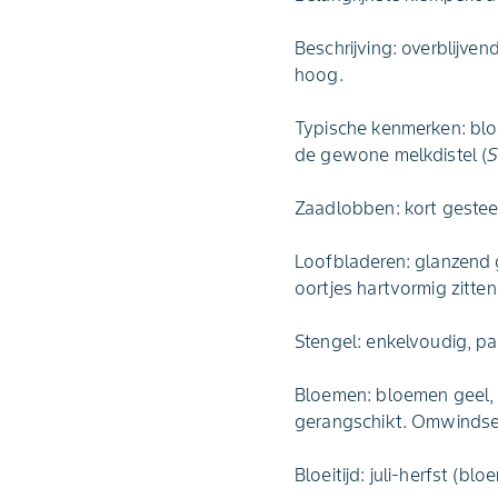
Beschrijving: overblijve
hoog.
Typische kenmerken: blo
de gewone melkdistel (
S
Zaadlobben: kort gesteel
Loofbladeren: glanzend g
oortjes hartvormig zitten
Stengel: enkelvoudig, pas
Bloemen: bloemen geel, g
gerangschikt. Omwindsel 
Bloeitijd: juli-herfst (b