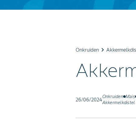
keyboard_arrow_right
Onkruiden
Akkermelkdis
Akkerm
Onkruiden
Maïs
26/06/2024
Akkermelkdistel