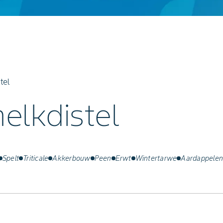
tel
elkdistel
Spelt
Triticale
Akkerbouw
Peen
Erwt
Wintertarwe
Aardappelen