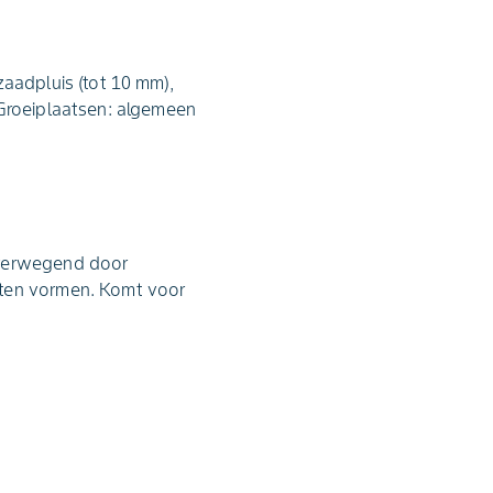
zaadpluis (tot 10 mm),
 Groeiplaatsen: algemeen
overwegend door
nten vormen. Komt voor