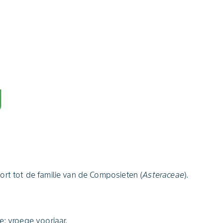
rt tot de familie van de Composieten (
Asteraceae
).
e: vroege voorjaar.