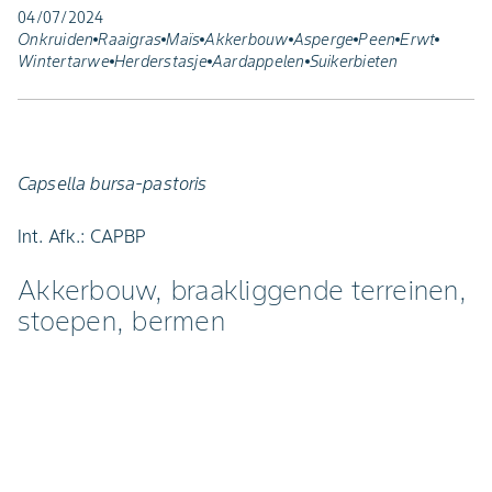
04/07/2024
Onkruiden
Raaigras
Maïs
Akkerbouw
Asperge
Peen
Erwt
Wintertarwe
Herderstasje
Aardappelen
Suikerbieten
Capsella bursa-pastoris
Int. Afk.: CAPBP
Akkerbouw, braakliggende terreinen,
stoepen, bermen