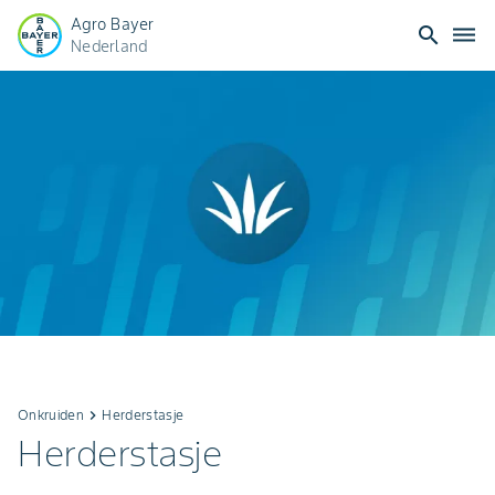
Agro Bayer
search
dehaze
Nederland
Onkruiden
keyboard_arrow_right
Herderstasje
Herderstasje